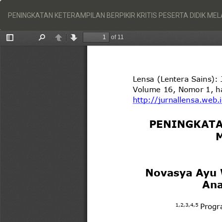
Return
to
PENINGKATAN KETERAMPILAN BERPIKIR KRITIS PESERTA DIDIK M
Article
Details