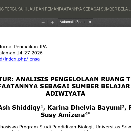
UANG TERBUKA HIJAU DAN PEMANFAATANNYA SEBAGAI SUMBER BELAJ