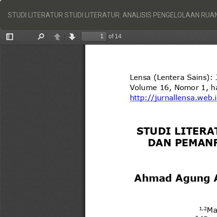
Return
to
STUDI LITERATUR STUDI LITERATUR: ANALISIS PENGELOLAAN R
Article
Details