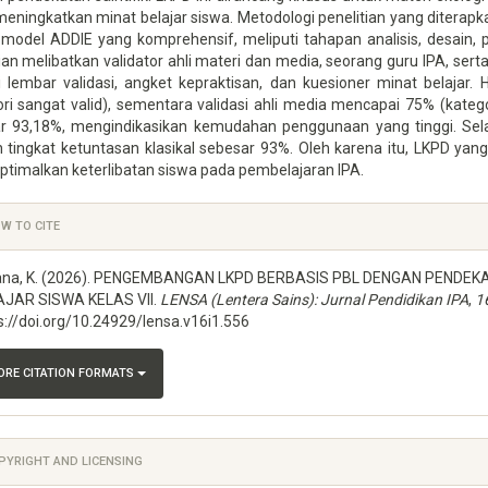
meningkatkan minat belajar siswa. Metodologi penelitian yang ditera
 model ADDIE yang komprehensif, meliputi tahapan analisis, desain,
ian melibatkan validator ahli materi dan media, seorang guru IPA, ser
i lembar validasi, angket kepraktisan, dan kuesioner minat belajar. 
ori sangat valid), sementara validasi ahli media mencapai 75% (katego
r 93,18%, mengindikasikan kemudahan penggunaan yang tinggi. Selanj
tingkat ketuntasan klasikal sebesar 93%. Oleh karena itu, LKPD yang d
timalkan keterlibatan siswa pada pembelajaran IPA.
icle
W TO CITE
ails
iana, K. (2026). PENGEMBANGAN LKPD BERBASIS PBL DENGAN PENDEK
JAR SISWA KELAS VII.
LENSA (Lentera Sains): Jurnal Pendidikan IPA
,
1
s://doi.org/10.24929/lensa.v16i1.556
RE CITATION FORMATS
YRIGHT AND LICENSING