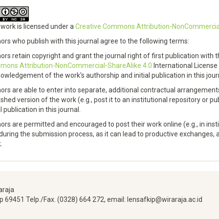
 work is licensed under a
Creative Commons Attribution-NonCommercial-
ors who publish with this journal agree to the following terms:
ors retain copyright and grant the journal right of first publication wit
ons Attribution-NonCommercial-ShareAlike 4.0
International License 
owledgement of the work's authorship and initial publication in this jour
ors are able to enter into separate, additional contractual arrangements 
ished version of the work (e.g., post it to an institutional repository or p
al publication in this journal.
ors are permitted and encouraged to post their work online (e.g., in instit
during the submission process, as it can lead to productive exchanges, as
.
araja
 69451 Telp./Fax
.
(0328) 664 272,
email: lensafkip@wiraraja.ac.id