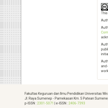
This
Auth
Auth
Comm
ackn
Auth
publ
initi
Auth
and 
work
Fakultas Keguruan dan Ilmu Pendidikan
Universitas Wir
Jl.
Raya Sumenep - Pamekasan Km.
5 Patean Sumenep
p-ISSN :
2301-5071
|
e-ISSN :
2406-7393