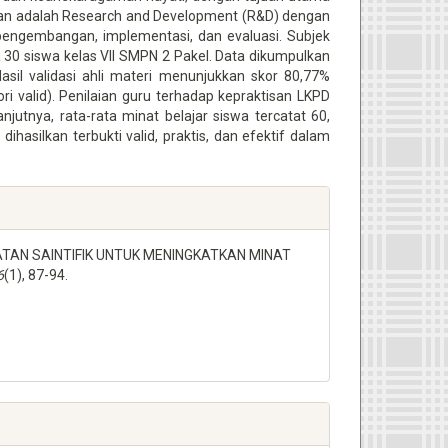
pkan adalah Research and Development (R&D) dengan
 pengembangan, implementasi, dan evaluasi. Subjek
ta 30 siswa kelas VII SMPN 2 Pakel. Data dikumpulkan
Hasil validasi ahli materi menunjukkan skor 80,77%
ri valid). Penilaian guru terhadap kepraktisan LKPD
utnya, rata-rata minat belajar siswa tercatat 60,
ihasilkan terbukti valid, praktis, dan efektif dalam
ATAN SAINTIFIK UNTUK MENINGKATKAN MINAT
6
(1), 87-94.