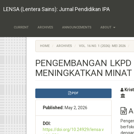
Quick
LENSA (Lentera Sains): Jurnal Pendidikan IPA
jump
to
page
content
CURRENT
ARCHIVES
ANNOUNCEMENTS
ABOUT
Main
Navigation
Main
HOME
ARCHIVES
VOL. 16 NO. 1 (2026): MEI 2026
Content
Sidebar
PENGEMBANGAN LKPD B
MENINGKATKAN MINAT B
Article
Ma
Krist
PDF
Sidebar
Art
Published:
May 2, 2026
Co
Ab
Pengem
DOI:
berfok
https://doi.org/10.24929/lensa.v
dengan