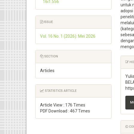
16i1.556
untuk 
adopsi
penelit
ISSUE
melalu
(kateg
sebesa
Vol. 16 No. 1 (2026): Mei 2026
dengan 
mengop
SECTION
Art
HO
Det
Articles
Yul
BELA
http
STATISTICS ARTICLE
MO
Article View : 176 Times
PDF Download : 467 Times
COP