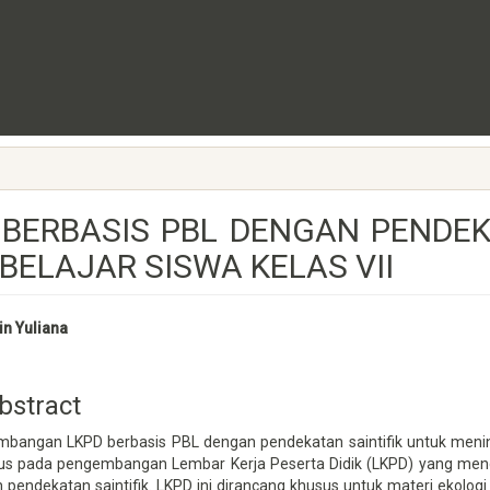
ERBASIS PBL DENGAN PENDEK
ELAJAR SISWA KELAS VII
in
in Yuliana
icle
ntent
stract
bangan LKPD berbasis PBL dengan pendekatan saintifik untuk meningka
us pada pengembangan Lembar Kerja Peserta Didik (LKPD) yang meng
 pendekatan saintifik. LKPD ini dirancang khusus untuk materi ekolo