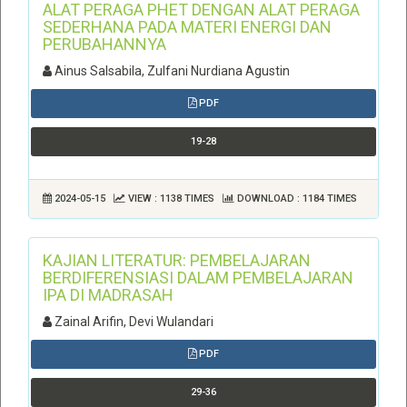
ALAT PERAGA PHET DENGAN ALAT PERAGA
SEDERHANA PADA MATERI ENERGI DAN
PERUBAHANNYA
Ainus Salsabila, Zulfani Nurdiana Agustin
PDF
19-28
2024-05-15
VIEW : 1138 TIMES
DOWNLOAD : 1184 TIMES
KAJIAN LITERATUR: PEMBELAJARAN
BERDIFERENSIASI DALAM PEMBELAJARAN
IPA DI MADRASAH
Zainal Arifin, Devi Wulandari
PDF
29-36