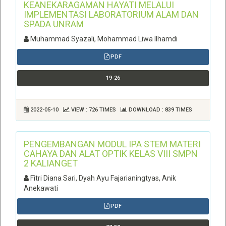
KEANEKARAGAMAN HAYATI MELALUI
IMPLEMENTASI LABORATORIUM ALAM DAN
SPADA UNRAM
Muhammad Syazali, Mohammad Liwa Ilhamdi
PDF
19-26
2022-05-10
VIEW : 726 TIMES
DOWNLOAD : 839 TIMES
PENGEMBANGAN MODUL IPA STEM MATERI
CAHAYA DAN ALAT OPTIK KELAS VIII SMPN
2 KALIANGET
Fitri Diana Sari, Dyah Ayu Fajarianingtyas, Anik
Anekawati
PDF