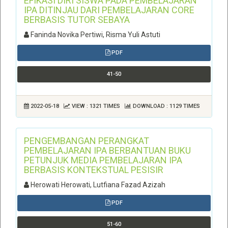
EFIKASI DIRI SISWA PADA PEMBELAJARAN
IPA DITINJAU DARI PEMBELAJARAN CORE
BERBASIS TUTOR SEBAYA
Faninda Novika Pertiwi, Risma Yuli Astuti
PDF
41-50
2022-05-18
VIEW : 1321 TIMES
DOWNLOAD : 1129 TIMES
PENGEMBANGAN PERANGKAT
PEMBELAJARAN IPA BERBANTUAN BUKU
PETUNJUK MEDIA PEMBELAJARAN IPA
BERBASIS KONTEKSTUAL PESISIR
Herowati Herowati, Lutfiana Fazad Azizah
PDF
51-60