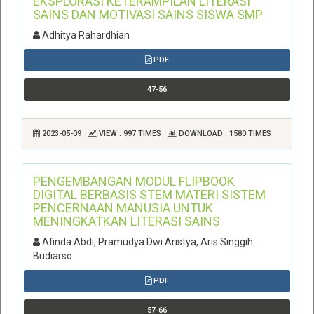
EKSPLORASI KETERAMPILAN LITERASI
SAINS DAN MOTIVASI SAINS SISWA SMP
Adhitya Rahardhian
PDF
47-56
2023-05-09
VIEW : 997 TIMES
DOWNLOAD : 1580 TIMES
PENGEMBANGAN MODUL FLIPBOOK
DIGITAL BERBASIS STEM MATERI SISTEM
PENCERNAAN MANUSIA UNTUK
MENINGKATKAN LITERASI SAINS
Afinda Abdi, Pramudya Dwi Aristya, Aris Singgih
Budiarso
PDF
57-66