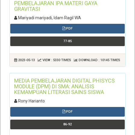
PEMBELAJARAN IPA MATERI GAYA
GRAVITASI
Mariyadi mariyadi, Idam Ragil WA
PDF
77-85
2023-05-13
VIEW : 5330 TIMES
DOWNLOAD : 10145 TIMES
MEDIA PEMBELAJARAN DIGITAL PHISYCS
MODULE (DPM) DI SMA: ANALISIS
KEMAMPUAN LITERASI SAINS SISWA
Rony Harianto
PDF
86-92