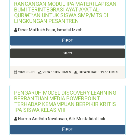
RANCANGAN MODUL IPA MATERI LAPISAN
BUMI TERINTEGRASI AYAT-AYAT AL-
QURâ€™AN UNTUK SISWA SMP/MTS DI
LINGKUNGAN PESANTREN
Dinar Maftukh Fajar, Ismatul Izzah
PDF
20-29
2023-05-01
VIEW : 1082 TIMES
DOWNLOAD : 1977 TIMES
PENGARUH MODEL DISCOVERY LEARNING
BERBANTUAN MEDIA POWERPOINT
TERHADAP KEMAMPUAN BERPIKIR KRITIS
IPA SISWA KELAS VIII
Nurma Andhita Novitasari, Alik Mustafidal Laili
PDF